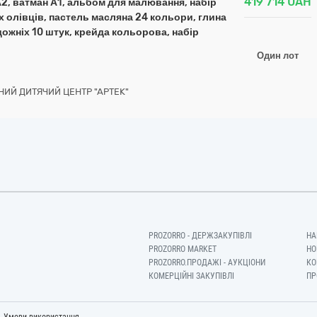
419 714
UAH
 А2, ватман А1, альбом для малювання, набір
 олівців, пастель масляна 24 кольори, глина
дожніх 10 штук, крейда кольорова, набір
Один лот
ИЙ ДИТЯЧИЙ ЦЕНТР "АРТЕК"
PROZORRO - ДЕРЖЗАКУПІВЛІ
НА
PROZORRO MARKET
НО
PROZORRO.ПРОДАЖІ - АУКЦІОНИ
КО
КОМЕРЦІЙНІ ЗАКУПІВЛІ
ПР
-