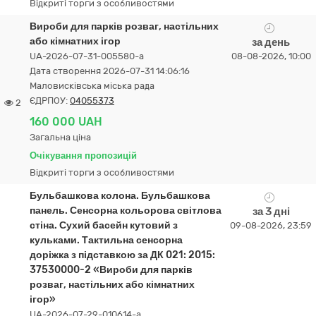
Відкриті торги з особливостями
Вироби для парків розваг, настільних
або кімнатних ігор
за день
UA-2026-07-31-005580-a
08-08-2026, 10:00
Дата створення 2026-07-31 14:06:16
Маловисківська міська рада
ЄДРПОУ:
04055373
2
160 000 UAH
Загальна ціна
Очікування пропозицій
Відкриті торги з особливостями
Бульбашкова колона. Бульбашкова
панель. Сенсорна кольорова світлова
за 3 дні
стіна. Сухий басейн кутовий з
09-08-2026, 23:59
кульками. Тактильна сенсорна
доріжка з підставкою за ДК 021: 2015:
37530000-2 «Вироби для парків
розваг, настільних або кімнатних
ігор»
UA-2026-07-29-010614-a