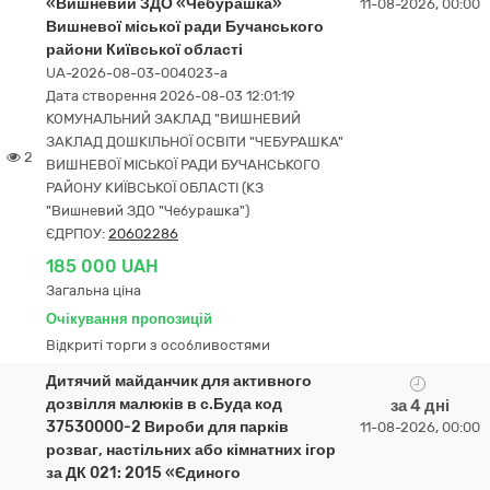
«Вишневий ЗДО «Чебурашка»
11-08-2026, 00:00
Вишневої міської ради Бучанського
райони Київської області
UA-2026-08-03-004023-a
Дата створення 2026-08-03 12:01:19
КОМУНАЛЬНИЙ ЗАКЛАД "ВИШНЕВИЙ
ЗАКЛАД ДОШКІЛЬНОЇ ОСВІТИ "ЧЕБУРАШКА"
2
ВИШНЕВОЇ МІСЬКОЇ РАДИ БУЧАНСЬКОГО
РАЙОНУ КИЇВСЬКОЇ ОБЛАСТІ (КЗ
"Вишневий ЗДО "Чебурашка")
ЄДРПОУ:
20602286
185 000 UAH
Загальна ціна
Очікування пропозицій
Відкриті торги з особливостями
Дитячий майданчик для активного
дозвілля малюків в с.Буда код
за 4 дні
37530000-2 Вироби для парків
11-08-2026, 00:00
розваг, настільних або кімнатних ігор
за ДК 021: 2015 «Єдиного