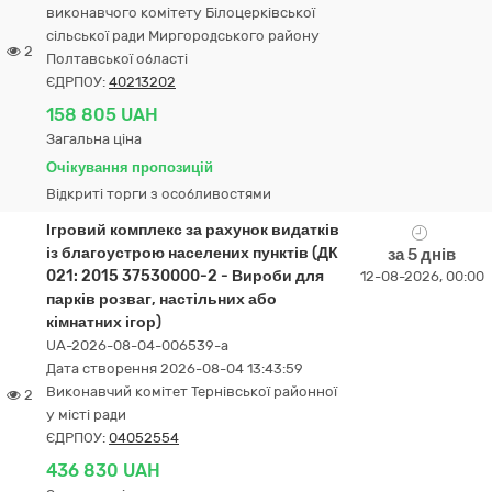
виконавчого комітету Білоцерківської
сільської ради Миргородського району
2
Полтавської області
ЄДРПОУ:
40213202
158 805 UAH
Загальна ціна
Очікування пропозицій
Відкриті торги з особливостями
Ігровий комплекс за рахунок видатків
із благоустрою населених пунктів (ДК
за 5 днів
021: 2015 37530000-2 - Вироби для
12-08-2026, 00:00
парків розваг, настільних або
кімнатних ігор)
UA-2026-08-04-006539-a
Дата створення 2026-08-04 13:43:59
Виконавчий комітет Тернівської районної
2
у місті ради
ЄДРПОУ:
04052554
436 830 UAH