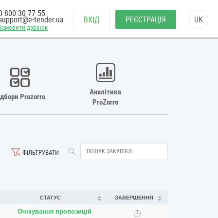
0 800 30 77 55
support@e-tender.ua
ВХІД
РЕЄСТРАЦІЯ
UK
Замовити дзвінок
Аналітика
ідбори Prozorro
ProZorro
ФІЛЬТРУВАТИ
СТАТУС
ЗАВЕРШЕННЯ
Очікування пропозицій