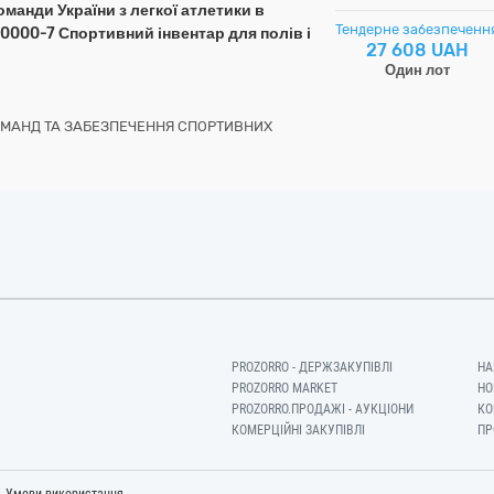
оманди України з легкої атлетики в
Тендерне забезпеченн
50000-7 Спортивний інвентар для полів і
27 608 UAH
Один лот
ОМАНД ТА ЗАБЕЗПЕЧЕННЯ СПОРТИВНИХ
PROZORRO - ДЕРЖЗАКУПІВЛІ
НА
PROZORRO MARKET
НО
PROZORRO.ПРОДАЖІ - АУКЦІОНИ
КО
КОМЕРЦІЙНІ ЗАКУПІВЛІ
ПР
-