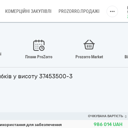
КОМЕРЦІЙНІ ЗАКУПІВЛІ
PROZORRO.ПРОДАЖІ
і
Плани ProZorro
Prozorro Market
В
ибків у висоту 37453500-3
ОЧІКУВАНА ВАРТІСТЬ
986 014
UAH
икористання для забезпечення