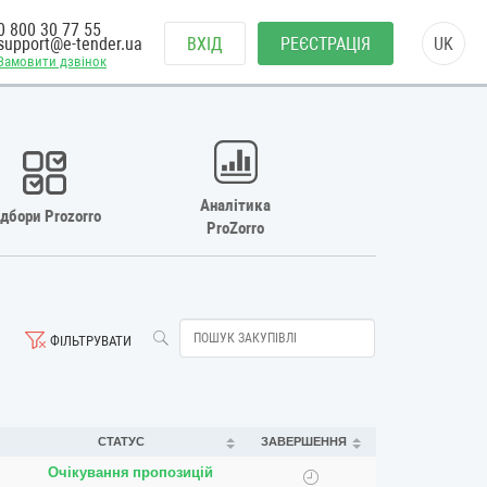
0 800 30 77 55
support@e-tender.ua
ВХІД
РЕЄСТРАЦІЯ
UK
Замовити дзвінок
Аналітика
ідбори Prozorro
ProZorro
ФІЛЬТРУВАТИ
СТАТУС
ЗАВЕРШЕННЯ
Очікування пропозицій