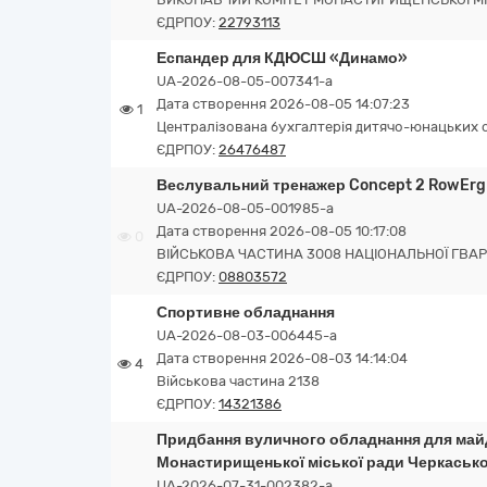
ЄДРПОУ:
22793113
Еспандер для КДЮСШ «Динамо»
UA-2026-08-05-007341-a
Дата створення 2026-08-05 14:07:23
1
Централізована бухгалтерія дитячо-юнацьких 
ЄДРПОУ:
26476487
Веслувальний тренажер Concept 2 RowErg
UA-2026-08-05-001985-a
Дата створення 2026-08-05 10:17:08
0
ВІЙСЬКОВА ЧАСТИНА 3008 НАЦІОНАЛЬНОЇ ГВАРД
ЄДРПОУ:
08803572
Спортивне обладнання
UA-2026-08-03-006445-a
Дата створення 2026-08-03 14:14:04
4
Військова частина 2138
ЄДРПОУ:
14321386
Придбання вуличного обладнання для ма
Монастирищенької міської ради Черкасько
UA-2026-07-31-002382-a