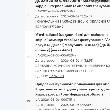
ДК 021: 2015: 37442900-8 -Багатофункціо
кардіо, інтервальних та силових тренуван
UA-2026-08-07-009601-a
0
Дата створення 2026-08-07 15:26:47
КОМУНАЛЬНИЙ ЗАКЛАД КИЇВСЬКОЇ ОБЛАСНОЇ РА
ЄДРПОУ:
37721647
М’ячі набивні (медицинбол) для забезпечен
збірної команди України з фехтування в IV
року в м. Дакар (Республіка Сенегал) ( ДК 
фітнесу) (наказ 4437)
UA-2026-08-06-006923-a
0
Дата створення 2026-08-06 14:32:53
ДЕРЖАВНА УСТАНОВА "УПРАВЛІННЯ ЗБІРНИХ К
ЗАХОДІВ "УКРСПОРТЗАБЕЗПЕЧЕННЯ"
ЄДРПОУ:
03767831
Придбання вуличного обладнання для обл
Коритнянського будинку культури за адрес
Уманського району Черкаської області
UA-2026-08-06-000715-a
1
Дата створення 2026-08-06 09:20:38
ВИКОНАВЧИЙ КОМІТЕТ МОНАСТИРИЩЕНСЬКОЇ МІ