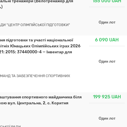
155 000
UAH
нальні тренажери (Велотренажер для
ь)
Один лот
ДИ "ЦЕНТР ОЛІМПІЙСЬКОЇ ПІДГОТОВКИ"
6 090
UAH
ня підготовки та участі національної
 літніх Юнацьких Олімпійських іграх 2026
021: 2015: 37440000-4 — Інвентар для
Один лот
ОМАНД ТА ЗАБЕЗПЕЧЕННЯ СПОРТИВНИХ
199 925
UAH
аштування спортивного майданчика біля
ою вул. Центральна, 2, с. Коритня
Один лот
СЬКОЇ РАДИ