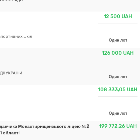
12 500
UAH
спортивних шкіл
Один лот
126 000
UAH
ІЇ УКРАЇНИ
Один лот
108 333,05
UAH
Один лот
199 772,26
UAH
йданчика Монастирищенського ліцею №2
ї області