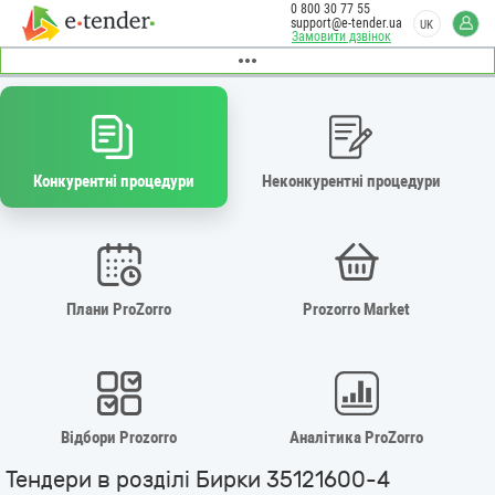
0 800 30 77 55
support@e-tender.ua
UK
Замовити дзвінок
Конкурентні процедури
Неконкурентні процедури
Плани ProZorro
Prozorro Market
Відбори Prozorro
Аналітика ProZorro
Тендери в розділі Бирки 35121600-4