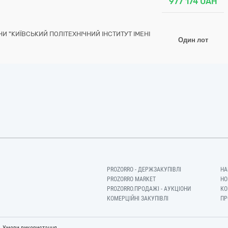
977 174
UAH
И "КИЇВСЬКИЙ ПОЛІТЕХНІЧНИЙ ІНСТИТУТ ІМЕНІ
Один лот
PROZORRO - ДЕРЖЗАКУПІВЛІ
НА
PROZORRO MARKET
НО
PROZORRO.ПРОДАЖІ - АУКЦІОНИ
КО
КОМЕРЦІЙНІ ЗАКУПІВЛІ
ПР
-