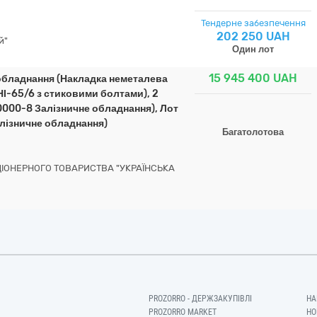
Тендерне забезпечення
202 250 UAH
й"
Один лот
15 945 400
UAH
 обладнання (Накладка неметалева
НІ-65/6 з стиковими болтами), 2
0000-8 Залізничне обладнання), Лот
лізничне обладнання)
Багатолотова
КЦІОНЕРНОГО ТОВАРИСТВА "УКРАЇНСЬКА
PROZORRO - ДЕРЖЗАКУПІВЛІ
НА
PROZORRO MARKET
НО