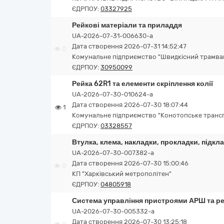
ЄДРПОУ:
03327925
Рейкові матеріали та приладдя
UA-2026-07-31-006630-a
Дата створення 2026-07-31 14:52:47
0
Комунальне підприємство "Швидкісний трамва
ЄДРПОУ:
30950099
Рейка 62R1 та елементи скріплення колії
UA-2026-07-30-010624-a
Дата створення 2026-07-30 18:07:44
1
Комунальне підприємство "Конотопське транс
ЄДРПОУ:
03328557
Втулка, клема, накладки, прокладки, підкла
UA-2026-07-30-007382-a
Дата створення 2026-07-30 15:00:46
0
КП "Харківський метрополітен"
ЄДРПОУ:
04805918
Система управління пристроями АРШ та р
UA-2026-07-30-005332-a
Дата створення 2026-07-30 13:25:18