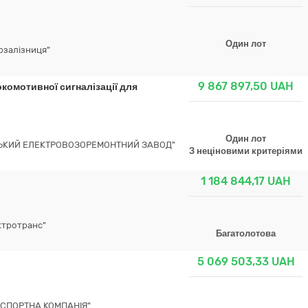
Один лот
рзалізниця"
9 867 897,50
UAH
комотивної сигналізації для
Один лот
ЗЬКИЙ ЕЛЕКТРОВОЗОРЕМОНТНИЙ ЗАВОД"
З неціновими критеріями
1 184 844,17
UAH
ктротранс"
Багатолотова
5 069 503,33
UAH
СПОРТНА КОМПАНІЯ"