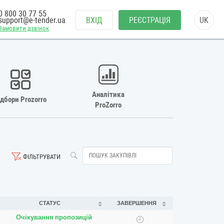
0 800 30 77 55
support@e-tender.ua
ВХІД
РЕЄСТРАЦІЯ
UK
Замовити дзвінок
Аналітика
ідбори Prozorro
ProZorro
ФІЛЬТРУВАТИ
СТАТУС
ЗАВЕРШЕННЯ
Очікування пропозицій