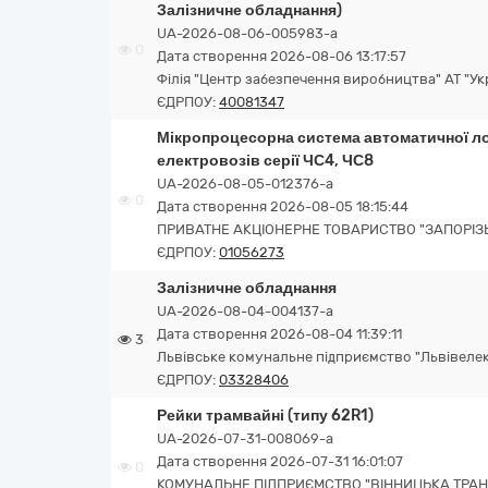
Залізничне обладнання)
UA-2026-08-06-005983-a
0
Дата створення 2026-08-06 13:17:57
Філія "Центр забезпечення виробництва" АТ "Ук
ЄДРПОУ:
40081347
Мікропроцесорна система автоматичної ло
електровозів серії ЧС4, ЧС8
UA-2026-08-05-012376-a
0
Дата створення 2026-08-05 18:15:44
ПРИВАТНЕ АКЦІОНЕРНЕ ТОВАРИСТВО "ЗАПОРІ
ЄДРПОУ:
01056273
Залізничне обладнання
UA-2026-08-04-004137-a
Дата створення 2026-08-04 11:39:11
3
Львівське комунальне підприємство "Львівеле
ЄДРПОУ:
03328406
Рейки трамвайні (типу 62R1)
UA-2026-07-31-008069-a
Дата створення 2026-07-31 16:01:07
0
КОМУНАЛЬНЕ ПІДПРИЄМСТВО "ВІННИЦЬКА ТРАН