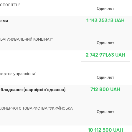
ОПОЛІТЕН"
Один лот
1 143 353,13
UAH
леми
ЗБАГАЧУВАЛЬНИЙ КОМБІНАТ"
Один лот
2 742 971,63
UAH
портне управління"
Один лот
712 800
UAH
бладнання (шарнірні з’єднання).
КЦІОНЕРНОГО ТОВАРИСТВА "УКРАЇНСЬКА
Один лот
10 112 500
UAH