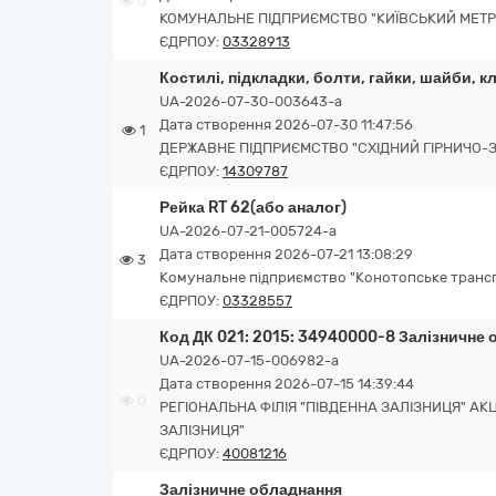
0
КОМУНАЛЬНЕ ПІДПРИЄМСТВО "КИЇВСЬКИЙ МЕТР
ЄДРПОУ:
03328913
Костилі, підкладки, болти, гайки, шайби, к
UA-2026-07-30-003643-a
Дата створення 2026-07-30 11:47:56
1
ДЕРЖАВНЕ ПІДПРИЄМСТВО "СХІДНИЙ ГІРНИЧО-
ЄДРПОУ:
14309787
Рейка RT 62(або аналог)
UA-2026-07-21-005724-a
Дата створення 2026-07-21 13:08:29
3
Комунальне підприємство "Конотопське транс
ЄДРПОУ:
03328557
Код ДК 021: 2015: 34940000-8 Залізничне о
UA-2026-07-15-006982-a
Дата створення 2026-07-15 14:39:44
0
РЕГІОНАЛЬНА ФІЛІЯ "ПІВДЕННА ЗАЛІЗНИЦЯ" А
ЗАЛІЗНИЦЯ"
ЄДРПОУ:
40081216
Залізничне обладнання