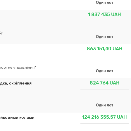
Один лот
1 837 435
UAH
й"
Один лот
863 151,40
UAH
портне управління"
Один лот
824 764
UAH
дка, скріплення
Один лот
124 216 355,57
UAH
ейковими колами