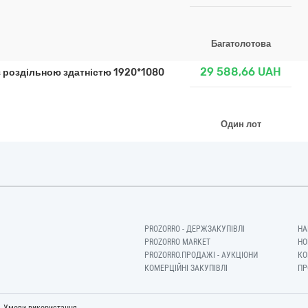
Багатолотова
29 588,66
UAH
з роздільною здатністю 1920*1080
Один лот
PROZORRO - ДЕРЖЗАКУПІВЛІ
НА
PROZORRO MARKET
НО
PROZORRO.ПРОДАЖІ - АУКЦІОНИ
КО
КОМЕРЦІЙНІ ЗАКУПІВЛІ
ПР
-