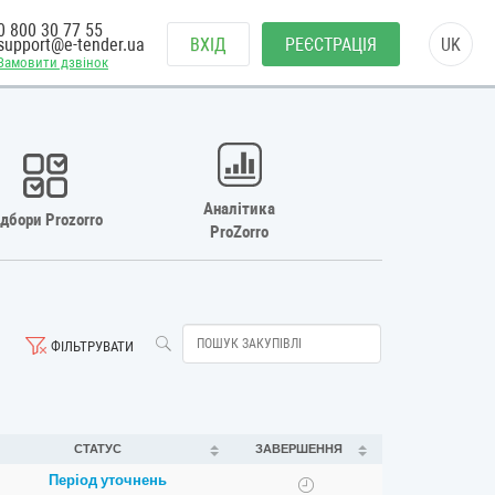
0 800 30 77 55
support@e-tender.ua
ВХІД
РЕЄСТРАЦІЯ
UK
Замовити дзвінок
Аналітика
ідбори Prozorro
ProZorro
ФІЛЬТРУВАТИ
СТАТУС
ЗАВЕРШЕННЯ
Період уточнень