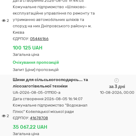
Дата створення 2026-08-05 19:44:03
Комунальне підприємство «Шляхово-
експлуатаційне управління по ремонту та
утриманню автомобільних шляхів та
2
споруд на них Дніпровського району» м.
Києва
ЄДРПОУ:
05446166
100 125 UAH
Загальна ціна
Очікування пропозицій
Запит (ціни) пропозицій
Шини для сільськогосподарсь... та
лісозаготівельної техніки
за 3 дні
UA-2026-08-05-011100-a
10-08-2026, 00:00
Дата створення 2026-08-05 16:14:07
Комунальне підприємство "Водоканал
Плюс" Кобеляцької міської ради
2
ЄДРПОУ:
41678708
35 067,22 UAH
Загальна ціна