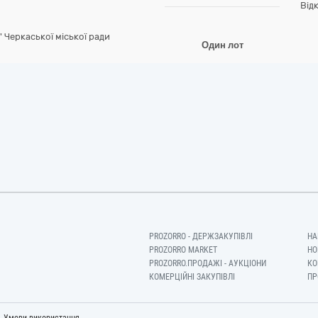
Від
Черкаської міської ради
Один лот
PROZORRO - ДЕРЖЗАКУПІВЛІ
НА
PROZORRO MARKET
НО
PROZORRO.ПРОДАЖІ - АУКЦІОНИ
КО
КОМЕРЦІЙНІ ЗАКУПІВЛІ
ПР
-