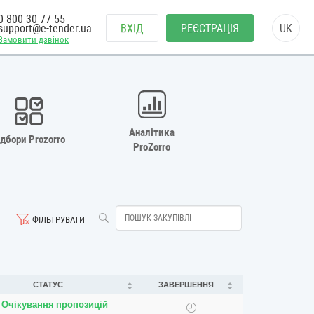
0 800 30 77 55
support@e-tender.ua
ВХІД
РЕЄСТРАЦІЯ
UK
Замовити дзвінок
Аналітика
ідбори Prozorro
ProZorro
ФІЛЬТРУВАТИ
СТАТУС
ЗАВЕРШЕННЯ
Очікування пропозицій