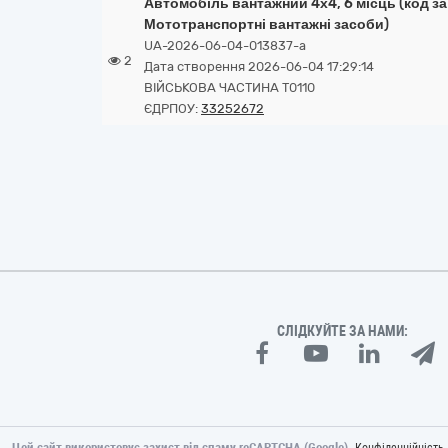
Автомобіль вантажний 4х4, 6 місць (код за
Мототранспортні вантажні засоби)
UA-2026-06-04-013837-a
2
Дата створення 2026-06-04 17:29:14
ВІЙСЬКОВА ЧАСТИНА Т0110
ЄДРПОУ:
33252672
СЛІДКУЙТЕ ЗА НАМИ:
Цей сайт використовує захист від спаму reCAPTCHA (Google).