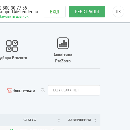
0 800 30 77 55
support@e-tender.ua
ВХІД
РЕЄСТРАЦІЯ
UK
Замовити дзвінок
Аналітика
ідбори Prozorro
ProZorro
ФІЛЬТРУВАТИ
СТАТУС
ЗАВЕРШЕННЯ