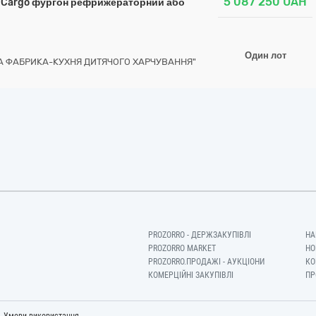
5 087 250
UAH
о Cargo фургон рефрижераторний або
Один лот
А ФАБРИКА-КУХНЯ ДИТЯЧОГО ХАРЧУВАННЯ"
PROZORRO - ДЕРЖЗАКУПІВЛІ
НА
PROZORRO MARKET
НО
PROZORRO.ПРОДАЖІ - АУКЦІОНИ
КО
КОМЕРЦІЙНІ ЗАКУПІВЛІ
ПР
-