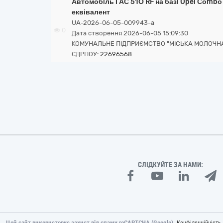
Автомобiль ГАС 51О RF на базi Opel Соmb
еквівалент
UA-2026-06-05-009943-a
0
Дата створення 2026-06-05 15:09:30
КОМУНАЛЬНЕ ПІДПРИЄМСТВО "МІСЬКА МОЛОЧН
ЄДРПОУ:
22696568
СЛІДКУЙТЕ ЗА НАМИ:
Цей сайт використовує захист від спаму reCAPTCHA (Google).