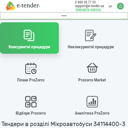
0 800 30 77 55
support@e-tender.ua
UK
Замовити дзвінок
Конкурентні процедури
Неконкурентні процедури
Плани ProZorro
Prozorro Market
Відбори Prozorro
Аналітика ProZorro
Тендери в розділі Мікроавтобуси 34114400-3