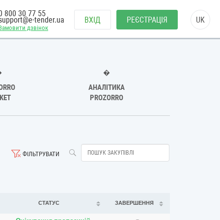
0 800 30 77 55
support@e-tender.ua
ВХІД
РЕЄСТРАЦІЯ
UK
Замовити дзвінок
�
�
ORRO
АНАЛІТИКА
KET
PROZORRO
ФІЛЬТРУВАТИ
СТАТУС
ЗАВЕРШЕННЯ