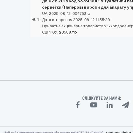
ДК 021: 2015 код 33760000-5 Туалетний пап
серветки (Паперові вироби для апарату уп
UA-2025-08-12-004753-a
1
Дата створення 2025-08-12 11:55:20
Приватне акціонерне товариство "Укргідроенер
ЄДРПОУ:
20588716
СЛІДКУЙТЕ ЗА НАМИ:
Цей сайт використовує захист від спаму reCAPTCHA (Google).