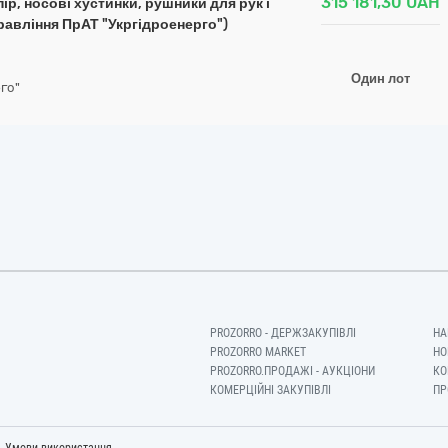
315 181,30
UAH
ір, носові хустинки, рушники для рук і
равління ПрАТ "Укргідроенерго")
Один лот
го"
PROZORRO - ДЕРЖЗАКУПІВЛІ
НА
PROZORRO MARKET
НО
PROZORRO.ПРОДАЖІ - АУКЦІОНИ
КО
КОМЕРЦІЙНІ ЗАКУПІВЛІ
ПР
-