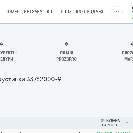
КОМЕРЦІЙНІ ЗАКУПІВЛІ
PROZORRO.ПРОДАЖІ
�
�
УРЕНТНІ
ПЛАНИ
PROZ
ЕДУРИ
PROZORRO
MAR
і хустинки 33762000-9
ОЧІКУВАНА
ВАРТІСТЬ