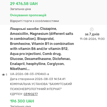
29 476,58 UAH
Загальна ціна
Очікування пропозицій
Відкриті торги з особливостями
Лікарські засоби: Clozapine,
Amoxicillin, Magnesium (different salts
за 7 днів
in combination), Bisoprolol,
11-08-2026, 11:00
Bromhexine, Vitamin B1 in combination
with vitamin B6 and/or vitamin B12,
Aqua pro injectioni, Comb drug,
Glucose, Dexamethasone, Diclofenac,
Enalapril, heophylline, Corglycon,
Nikethami...
UA-2026-08-03-010460-a
1
Дата створення 2026-08-03 14:54:41
КОМУНАЛЬНА УСТАНОВА "БАХМУТСЬКИЙ
ПСИХОНЕВРОЛОГІЧНИЙ ІНТЕРНАТ"
ЄДРПОУ:
03190277
196 300 UAH
Загальна ціна