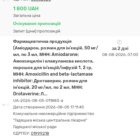
0
1 800 UAH
Загальна ціна
Очікування пропозицій
Запит (ціни) пропозицій
Фармацевтична продукція
(Аміодарон, розчин для ін’єкцій, 50 мг/
за 2 дні
мл, по 3 мл, МНН: Amiodarone;
08-08-2026, 07:00
Амоксицилін і клавуланова кислота,
порошок для ін'єкцій/інфузій 1, 2 гр,
МНН: Amoxicillin and beta-lactamase
inhibitor; Дротаверин, розчин для
ін'єкцій, 20 мг/мл, по 2 мл, МНН:
Drotaverine; Л...
UA-2026-08-05-011883-a
0
Дата створення 2026-08-05 17:11:45
Комунальне некомерційне підприємство
"Гадяцька міська центральна лікарня"
Гадяцької міської ради
ЄДРПОУ:
01999218