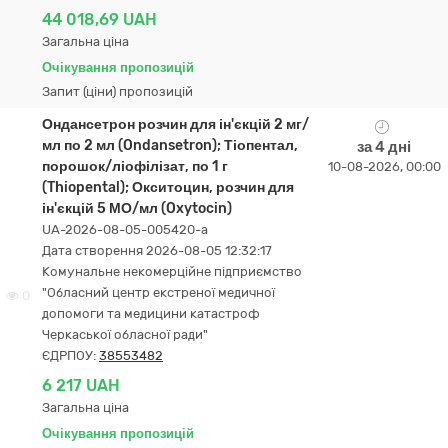
44 018,69 UAH
Загальна ціна
Очікування пропозицій
Запит (ціни) пропозицій
Ондансетрон розчин для ін'єкцій 2 мг/
мл по 2 мл (Ondansetron); Тіопентал,
за 4 дні
порошок/ліофілізат, по 1 г
10-08-2026, 00:00
(Thiopental); Окситоцин, розчин для
ін'єкцій 5 МО/мл (Oxytocin)
UA-2026-08-05-005420-a
Дата створення 2026-08-05 12:32:17
Комунальне некомерційне підприємство
"Обласний центр екcтреної медичної
0
допомоги та медицини катастроф
Черкаської обласної ради"
ЄДРПОУ:
38553482
6 217 UAH
Загальна ціна
Очікування пропозицій