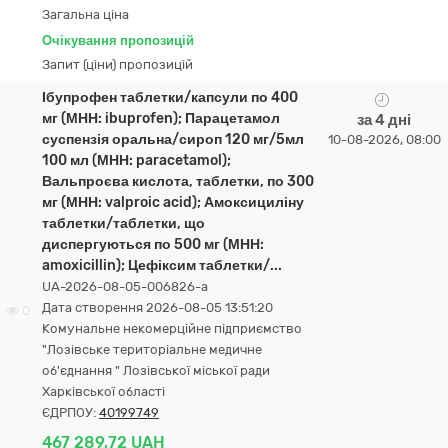
Загальна ціна
Очікування пропозицій
Запит (ціни) пропозицій
Ібупрофен таблетки/капсули по 400
мг (МНН: ibuprofen); Парацетамол
за 4 дні
суспензія оральна/сироп 120 мг/5мл
10-08-2026, 08:00
100 мл (МНН: paracetamol);
Вальпроєва кислота, таблетки, по 300
мг (МНН: valproic acid); Амоксициліну
таблетки/таблетки, що
диспергуються по 500 мг (МНН:
amoxicillin); Цефіксим таблетки/...
UA-2026-08-05-006826-a
Дата створення 2026-08-05 13:51:20
0
Комунальне некомерційне підприємство
"Лозівське територіальне медичне
об'єднання " Лозівської міської ради
Харківської області
ЄДРПОУ:
40199749
467 289,72 UAH