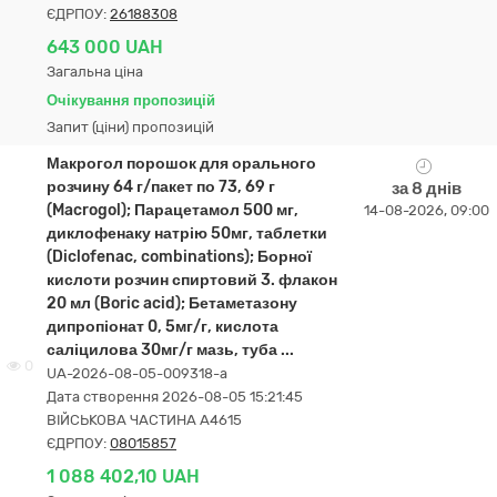
ЄДРПОУ:
26188308
643 000 UAH
Загальна ціна
Очікування пропозицій
Запит (ціни) пропозицій
Макрогол порошок для орального
розчину 64 г/пакет по 73, 69 г
за 8 днів
(Macrogol); Парацетамол 500 мг,
14-08-2026, 09:00
диклофенаку натрію 50мг, таблетки
(Diclofenac, combinations); Борної
кислоти розчин спиртовий 3. флакон
20 мл (Boric acid); Бетаметазону
дипропіонат 0, 5мг/г, кислота
саліцилова 30мг/г мазь, туба ...
0
UA-2026-08-05-009318-a
Дата створення 2026-08-05 15:21:45
ВІЙСЬКОВА ЧАСТИНА А4615
ЄДРПОУ:
08015857
1 088 402,10 UAH