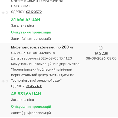
ОНУФРІЇВСЬКИЙ ГЕРІАТРИЧНИЙ
ПАНСІОНАТ
ЄДРПОУ:
03190372
0
31 666,67 UAH
Загальна ціна
Очікування пропозицій
Запит (ціни) пропозицій
Міфепристон, таблетки, по 200 мг
UA-2026-08-05-002589-a
за 2 дні
Дата створення 2026-08-05 10:41:20
08-08-2026, 08:00
Комунальне некомерційне підприємство
"Тернопільський обласний клінічний
перинатальний центр "Мати і дитина"
Тернопільської обласної ради"
0
ЄДРПОУ:
35492401
48 531,66 UAH
Загальна ціна
Очікування пропозицій
Запит (ціни) пропозицій