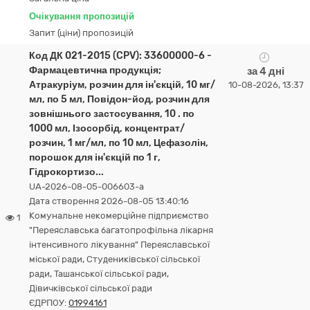
Очікування пропозицій
Запит (ціни) пропозицій
Код ДК 021-2015 (CPV): 33600000-6 -
Фармацевтична продукція;
за 4 дні
Атракуріум, розчин для ін'єкцій, 10 мг/
10-08-2026, 13:37
мл, по 5 мл, Повідон-йод, розчин для
зовнішнього застосування, 10 . по
1000 мл, Ізосорбід, концентрат/
розчин, 1 мг/мл, по 10 мл, Цефазолін,
порошок для ін'єкцій по 1 г,
Гідрокортизо...
UA-2026-08-05-006603-a
Дата створення 2026-08-05 13:40:16
Комунальне некомерційне підприємство
1
"Переяславська багатопрофільна лікарня
інтенсивного лікування" Переяславської
міської ради, Студениківської сільської
ради, Ташанської сільської ради,
Дівичківської сільської ради
ЄДРПОУ:
01994161