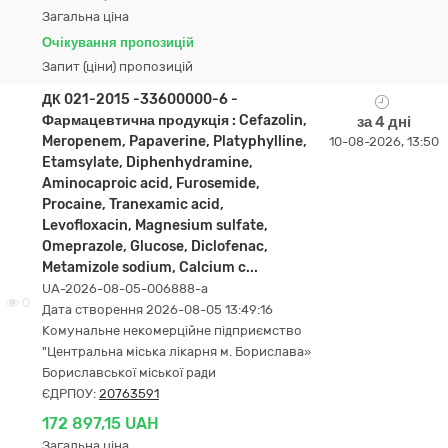
Загальна ціна
Очікування пропозицій
Запит (ціни) пропозицій
ДК 021-2015 -33600000-6 -
Фармацевтична продукція : Cefazolin,
за 4 дні
Meropenem, Papaverine, Platyphylline,
10-08-2026, 13:50
Etamsylate, Diphenhydramine,
Aminocaproic acid, Furosemide,
Procaine, Tranexamic acid,
Levofloxacin, Magnesium sulfate,
Omeprazole, Glucose, Diclofenac,
Metamizole sodium, Calcium c...
UA-2026-08-05-006888-a
0
Дата створення 2026-08-05 13:49:16
Комунальне некомерційне підприємство
"Центральна міська лікарня м. Борислава»
Бориславської міської ради
ЄДРПОУ:
20763591
172 897,15 UAH
Загальна ціна