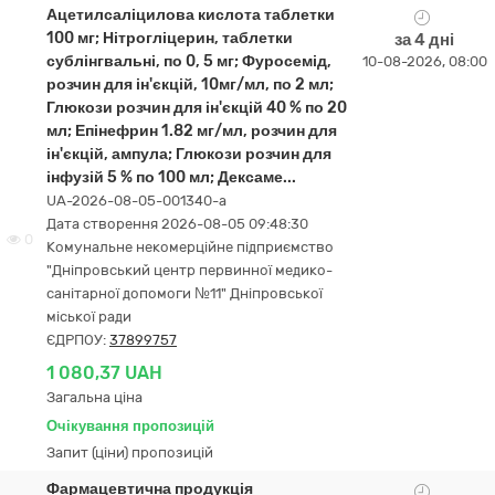
Ацетилсаліцилова кислота таблетки
100 мг; Нітрогліцерин, таблетки
за 4 дні
сублінгвальні, по 0, 5 мг; Фуросемід,
10-08-2026, 08:00
розчин для ін'єкцій, 10мг/мл, по 2 мл;
Глюкози розчин для ін'єкцій 40 % по 20
мл; Епінефрин 1.82 мг/мл, розчин для
ін'єкцій, ампула; Глюкози розчин для
інфузій 5 % по 100 мл; Дексаме...
UA-2026-08-05-001340-a
Дата створення 2026-08-05 09:48:30
0
Комунальне некомерційне підприємство
"Дніпровський центр первинної медико-
санітарної допомоги №11" Дніпровської
міської ради
ЄДРПОУ:
37899757
1 080,37 UAH
Загальна ціна
Очікування пропозицій
Запит (ціни) пропозицій
Фармацевтична продукція