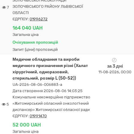
ЗОЛОЧІВСЬКОЇ МІСЬКОЇ РАДИ
ЗОЛОЧІВСЬКОГО РАЙОНУ ЛЬВІВСЬКОЇ
7
ОБЛАСТІ
ЄДРПОУ:
01996272
164 040 UAH
Загальна ціна
Очікування пропозицій
Запит (ціни) пропозицій
Медичне обладнання та вироби
медичного призначення різні (Халат
за 3 дні
хірургічний, одноразовий,
11-08-2026, 00:00
стерильний, розмір L (50-52))
UA-2026-08-06-006883-a
Дата створення 2026-08-06 14:03:25
Комунальне некомерційне підприємство
«Житомирський обласний онкологічний
5
диспансер» Житомирської обласної ради
ЄДРПОУ:
01991470
52 000 UAH
Загальна ціна