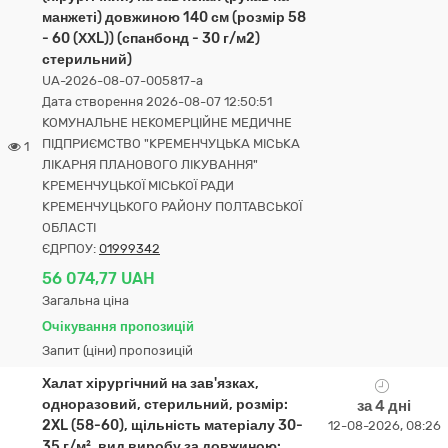
манжеті) довжиною 140 см (розмір 58
- 60 (ХХL)) (спанбонд - 30 г/м2)
стерильний)
UA-2026-08-07-005817-a
Дата створення 2026-08-07 12:50:51
КОМУНАЛЬНЕ НЕКОМЕРЦІЙНЕ МЕДИЧНЕ
ПІДПРИЄМСТВО "КРЕМЕНЧУЦЬКА МІСЬКА
1
ЛІКАРНЯ ПЛАНОВОГО ЛІКУВАННЯ"
КРЕМЕНЧУЦЬКОЇ МІСЬКОЇ РАДИ
КРЕМЕНЧУЦЬКОГО РАЙОНУ ПОЛТАВСЬКОЇ
ОБЛАСТІ
ЄДРПОУ:
01999342
56 074,77 UAH
Загальна ціна
Очікування пропозицій
Запит (ціни) пропозицій
Халат хірургічний на зав'язках,
одноразовий, стерильний, розмір:
за 4 дні
2XL (58-60), щільність матеріалу 30-
12-08-2026, 08:26
35 г/м², вид виробу за довжиною: