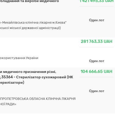
1 421 495,33
UAH
 обладнання та вироби медичного
Один лот
Михайлівська клінічна лікарня м.Києва"
ської міської державної адміністрації)
281 763,33
UAH
докористування України
Один лот
104 666,65
UAH
 медичного призначення різні,
д 35364 - Стерилізатор сухожаровий (НК
терилізатори)
Один лот
ПРОПЕТРОВСЬКА ОБЛАСНА КЛІНІЧНА ЛІКАРНЯ
НОЇ РАДИ»