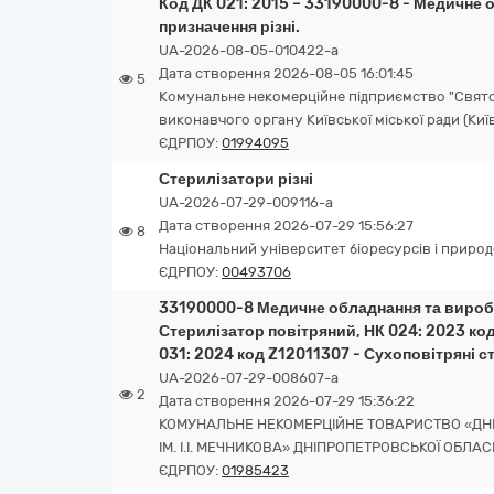
Код ДК 021: 2015 – 33190000-8 - Медичне
призначення різні.
UA-2026-08-05-010422-a
Дата створення 2026-08-05 16:01:45
5
Комунальне некомерційне підприємство "Свято-
виконавчого органу Київської міської ради (Київ
ЄДРПОУ:
01994095
Стерилізатори різні
UA-2026-07-29-009116-a
Дата створення 2026-07-29 15:56:27
8
Національний університет біоресурсів і приро
ЄДРПОУ:
00493706
33190000-8 Медичне обладнання та вироби
Стерилізатор повітряний, НК 024: 2023 ко
031: 2024 код Z12011307 - Сухоповітряні с
UA-2026-07-29-008607-a
2
Дата створення 2026-07-29 15:36:22
КОМУНАЛЬНЕ НЕКОМЕРЦІЙНЕ ТОВАРИСТВО «ДНІ
ІМ. І.І. МЕЧНИКОВА» ДНІПРОПЕТРОВСЬКОЇ ОБЛАС
ЄДРПОУ:
01985423