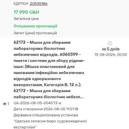
ЄДРПОУ:
20535186
17 990 UAH
Загальна ціна
Очікування пропозицій
Запит (ціни) пропозицій
62172 – Мішок для збирання
лабораторних біологічно
за 5 днів
небезпечних відходів, А060399 -
13-08-2026, 00:00
пакети і системи для збору рідини-
інше: (Мішок пластиковий для
паковання інфекційно небезпечних
відходів одноразового
використання, Категорія В, 12 л.);
62172 – Мішок для збирання
лабораторних біологічно небезп...
UA-2026-08-05-004573-a
1
Дата створення 2026-08-05 11:51:18
Державна спеціалізована установа
"Одеське обласне бюро судовомедичної
експертизи"