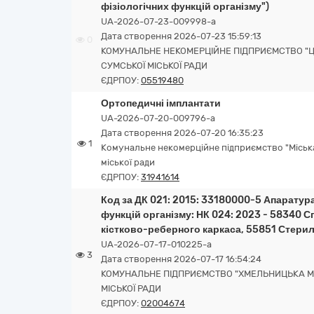
фізіологічних функцій організму")
UA-2026-07-23-009998-a
Дата створення 2026-07-23 15:59:13
0
КОМУНАЛЬНЕ НЕКОМЕРЦІЙНЕ ПІДПРИЄМСТВО "ЦЕ
СУМСЬКОЇ МІСЬКОЇ РАДИ
ЄДРПОУ:
05519480
Ортопедичні імплантати
UA-2026-07-20-009796-a
Дата створення 2026-07-20 16:35:23
1
Комунальне некомерційне підприємство "Міська
міської ради
ЄДРПОУ:
31941614
Код за ДК 021: 2015: 33180000-5 Апаратур
функцій організму: НК 024: 2023 - 58340 С
кістково-реберного каркаса, 55851 Стери
UA-2026-07-17-010225-a
3
Дата створення 2026-07-17 16:54:24
КОМУНАЛЬНЕ ПІДПРИЄМСТВО "ХМЕЛЬНИЦЬКА МІ
МІСЬКОЇ РАДИ
ЄДРПОУ:
02004674