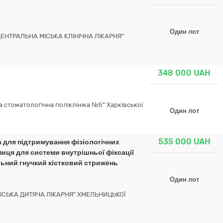
Один лот
НТРАЛЬНА МІСЬКА КЛІНІЧНА ЛІКАРНЯ"
348 000
UAH
 стоматологічна поліклініка №5" Харківської
Один лот
535 000
UAH
а для підтримування фізіологічних
пиця для системи внутрішньої фіксації
льний гнучкий кістковий стрижень
Один лот
СЬКА ДИТЯЧА ЛІКАРНЯ" ХМЕЛЬНИЦЬКОЇ