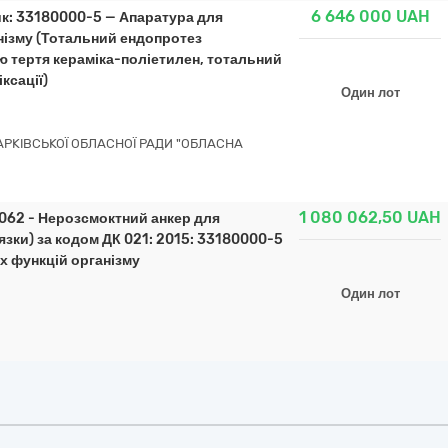
6 646 000
UAH
ик: 33180000-5 — Апаратура для
нізму (Тотальний ендопротез
ю тертя кераміка-поліетилен, тотальний
ксації)
Один лот
РКІВСЬКОЇ ОБЛАСНОЇ РАДИ "ОБЛАСНА
1 080 062,50
UAH
5062 - Нерозсмоктний анкер для
'язки) за кодом ДК 021: 2015: 33180000-5
х функцій організму
Один лот