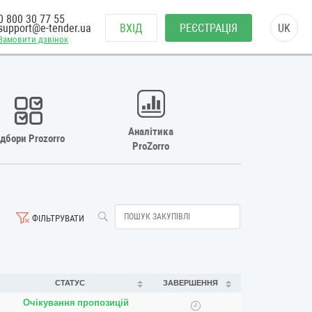
0 800 30 77 55
support@e-tender.ua
ВХІД
РЕЄСТРАЦІЯ
UK
Замовити дзвінок
Аналітика
ідбори Prozorro
ProZorro
ФІЛЬТРУВАТИ
СТАТУС
ЗАВЕРШЕННЯ
Очікування пропозицій