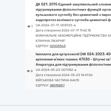
ДК 021: 2015 Єдиний закупівельний словн
підтримування фізіологічних функцій орга
кульшового суглобу без цементний з паро
ендопротез колінного суглоба цементної фі
UA-2026-07-17-003925-a
1
Дата створення 2026-07-17 11:42:15
КОМУНАЛЬНЕ НЕКОМЕРЦІЙНЕ ПІДПРИЄМСТВО ХА
КЛІНІЧНА ЛІКАРНЯ"
ЄДРПОУ:
02003563
Імпланти для артроскопії (НК 024: 2023: 4
кріплення м'яких тканин; 47030 - Штучні зв
Апаратура для підтримування фізіологічни
UA-2024-05-23-007982-a
8
Дата створення 2024-05-23 14:41:56
ВІЙСЬКОВА ЧАСТИНА А4615
ЄДРПОУ:
08015857