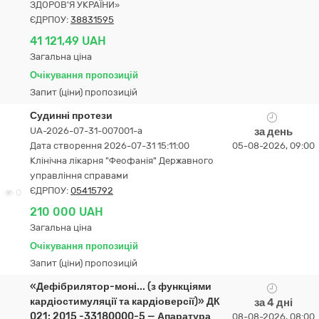
ЗДОРОВ'Я УКРАЇНИ»
ЄДРПОУ:
38831595
41 121,49 UAH
Загальна ціна
Очікування пропозицій
Запит (ціни) пропозицій
Судинні протези
UA-2026-07-31-007001-a
за день
Дата створення 2026-07-31 15:11:00
05-08-2026, 09:00
Клінічна лікарня "Феофанія" Державного
управління справами
ЄДРПОУ:
05415792
0
210 000 UAH
Загальна ціна
Очікування пропозицій
Запит (ціни) пропозицій
«Дефібрилятор-моні... (з функціями
кардіостимуляції та кардіоверсії)» ДК
за 4 дні
021: 2015 -33180000-5 — Апаратура
08-08-2026, 08:00