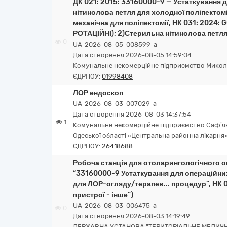
ДК 021: 2015: 33160000-9 — Устаткування 
нітинолова петля для холодної поліпектомі
механічна для поліпектомії, НК 031: 2024
РОТАЦІЙНІ); 2)Стерильна нітинолова петля 
0
UA-2026-08-05-008599-a
Дата створення 2026-08-05 14:59:04
Комунальне некомерційне підприємство Миколаїв
ЄДРПОУ:
01998408
ЛОР ендоскоп
UA-2026-08-03-007029-a
Дата створення 2026-08-03 14:37:54
1
Комунальне некомерційне підприємство Саф’яні
Одеської області «Центральна районна лікарня
ЄДРПОУ:
26418688
Робоча станція для отоларингологічного ог
“33160000-9 Устаткування для операційних
для ЛОР-огляду/терапев... процедур”, НК 
пристрої - інше”)
UA-2026-08-03-006475-a
0
Дата створення 2026-08-03 14:19:49
ДЕРЖАВНА УСТАНОВА "ТЕРИТОРІАЛЬНЕ МЕДИЧН