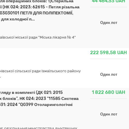
44 464,53
UAH
для операційних блоків: 1)Стерильна
ї (НК 024: 2023: 62615 - Петля різальна
: G03030101 ПЕТЛІ ДЛЯ ПОЛІПЕКТОМІЇ,
для холодної п...
Один лот
ської міської ради "Міська лікарня № 4"
222 598,58
UAH
вської сільської ради Ізмаїльського району
Один лот
»
1 822 680
UAH
ляду в комплекті (ДК 021: 2015
 блоків”, НК 024: 2023 “11585 Система
031: 2024 “Q0399 Отоларингологічні
Один лот
Е ОБ'ЄДНАННЯ МІНІСТЕРСТВА ВНУТРІШНІХ