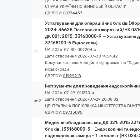
СПРАВ УКРАЇНИ ПО ВІННИЦЬКІЙ ОБЛАСТІ"
ЄДРПОУ:
08734457
Устаткування для операційних блоків (Жор
2023: 36628 Гістероскоп жорсткий/НК 031
ДК 021: 2015: 33160000-9 — Устаткування 
33168100-6 Ендоскопи).
UA-2026-07-30-007204-a
0
Дата створення 2026-07-30 14:54:42
Комунальне некомерційне підприємство "Гадяць
міської ради
ЄДРПОУ:
01999218
Інструменти для проведення ендоскопічни
UA-2026-07-29-011270-a
Дата створення 2026-07-29 20:08:02
2
ЦЕНТРАЛЬНА ПОЛІКЛІНІКА МІНІСТЕРСТВА ВНУТР
ЄДРПОУ:
08735095
Медичне обладнання, код ДК 021: 2015 33
блоків, (33168000-5 - Ендоскопічні та енд
ендоскопічна камера – 1 комплект (НК 024: