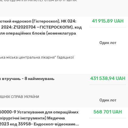
41 915,89
UAH
сткий ендоскоп (Гістероскоп), НК 024:
: 2024: Z12020704 —ГІСТЕРОСКОПИ), код
для операційних блоків (номенклатура
Один лот
ка міська центральна лікарня" Гадяцької
431 538,94
UAH
х втручань - 8 найменувань
ІШНІХ СПРАВ УКРАЇНИ
Один лот
568 701
UAH
160000-9 Устаткування для операційних
охірургічні інструменти) Медична
 2023 код 35958- Ендоскоп-відеокаме...