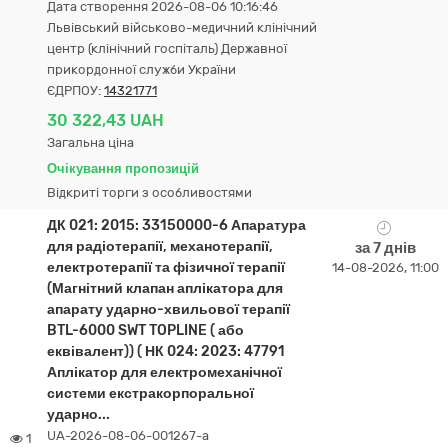
Дата створення 2026-08-06 10:16:46
Львівський військово-медичний клінічний
центр (клінічний госпіталь) Державної
прикордонної служби України
ЄДРПОУ:
14321771
30 322,43 UAH
Загальна ціна
Очікування пропозицій
Відкриті торги з особливостями
ДК 021: 2015: 33150000-6 Апаратура
для радіотерапії, механотерапії,
за 7 днів
електротерапії та фізичної терапії
14-08-2026, 11:00
(Магнітний клапан аплікатора для
апарату ударно-хвильової терапії
BTL-6000 SWT TOPLINE ( або
еквівалент)) ( НК 024: 2023: 47791
Аплікатор для електромеханічної
системи екстракорпоральної
ударно...
UA-2026-08-06-001267-a
1