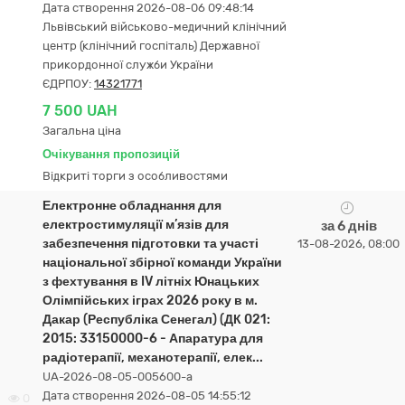
Дата створення 2026-08-06 09:48:14
Львівський військово-медичний клінічний
центр (клінічний госпіталь) Державної
прикордонної служби України
ЄДРПОУ:
14321771
7 500 UAH
Загальна ціна
Очікування пропозицій
Відкриті торги з особливостями
Електронне обладнання для
електростимуляції м’язів для
за 6 днів
забезпечення підготовки та участі
13-08-2026, 08:00
національної збірної команди України
з фехтування в IV літніх Юнацьких
Олімпійських іграх 2026 року в м.
Дакар (Республіка Сенегал) (ДК 021:
2015: 33150000-6 - Апаратура для
радіотерапії, механотерапії, елек...
UA-2026-08-05-005600-a
Дата створення 2026-08-05 14:55:12
0