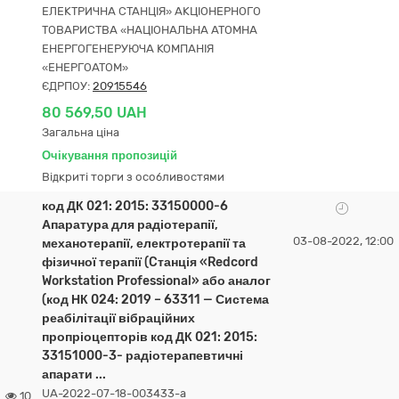
ЕЛЕКТРИЧНА СТАНЦІЯ» АКЦІОНЕРНОГО
ТОВАРИСТВА «НАЦІОНАЛЬНА АТОМНА
ЕНЕРГОГЕНЕРУЮЧА КОМПАНІЯ
«ЕНЕРГОАТОМ»
ЄДРПОУ:
20915546
80 569,50 UAH
Загальна ціна
Очікування пропозицій
Відкриті торги з особливостями
код ДК 021: 2015: 33150000-6
Апаратура для радіотерапії,
03-08-2022, 12:00
механотерапії, електротерапії та
фізичної терапії (Cтанція «Redcord
Workstation Professional» або аналог
(код НК 024: 2019 – 63311 — Система
реабілітації вібраційних
пропріоцепторів код ДК 021: 2015:
33151000-3- радіотерапевтичні
апарати ...
UA-2022-07-18-003433-a
10