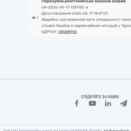
Пересувна рентгенівська захисна ширма
UA-2026-06-17-009132-a
Дата створення 2026-06-17 14:47:01
1
Аварійно-рятувальний загін спеціального при
служби України з надзвичайних ситуацій у Терно
ЄДРПОУ:
08588955
СЛІДКУЙТЕ ЗА НАМИ:
Цей сайт використовує захист від спаму reCAPTCHA (Google).