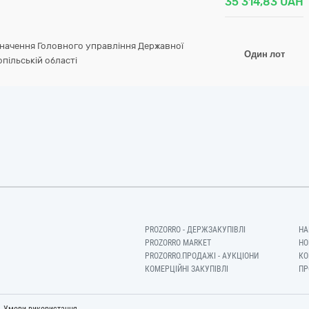
35 314,83
UAH
значення Головного управління Державної
Один лот
пільській області
PROZORRO - ДЕРЖЗАКУПІВЛІ
НА
PROZORRO MARKET
НО
PROZORRO.ПРОДАЖІ - АУКЦІОНИ
КО
КОМЕРЦІЙНІ ЗАКУПІВЛІ
ПР
-