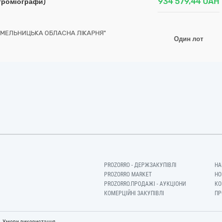
934 579,44
UAH
ктроміографи)
ХМЕЛЬНИЦЬКА ОБЛАСНА ЛІКАРНЯ"
Один лот
PROZORRO - ДЕРЖЗАКУПІВЛІ
НА
PROZORRO MARKET
НО
PROZORRO.ПРОДАЖІ - АУКЦІОНИ
КО
КОМЕРЦІЙНІ ЗАКУПІВЛІ
ПР
-