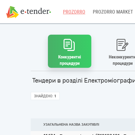
PROZORRO
PROZORRO MARKET
Конкурентні
Неконкурентн
процедури
процедури
Тендери в розділі Електроміограф
ЗНАЙДЕНО:
1
УЗАГАЛЬНЕНА НАЗВА ЗАКУПІВЛІ