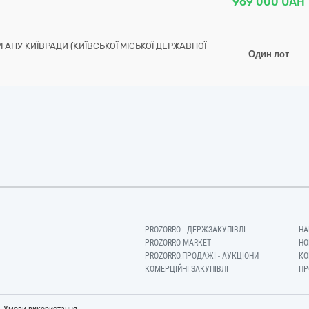
969 000
UAH
НУ КИЇВРАДИ (КИЇВСЬКОЇ МІСЬКОЇ ДЕРЖАВНОЇ
Один лот
PROZORRO - ДЕРЖЗАКУПІВЛІ
НА
PROZORRO MARKET
НО
PROZORRO.ПРОДАЖІ - АУКЦІОНИ
КО
КОМЕРЦІЙНІ ЗАКУПІВЛІ
ПР
-