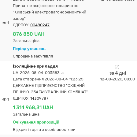
Приватне акціонерне товариство
"Київський електровагоноремонтний
завод"
1
ЄДРПОУ:
00480247
876 850 UAH
Загальна ціна
Період уточнень
Спрощена закупівля
Ізоляційне приладдя
UA-2026-08-04-003583-a
за 4 дні
Дата створення 2026-08-04 11:23:25
12-08-2026, 08:00
ДЕРЖАВНЕ ПІДПРИЄМСТВО "СХІДНИЙ
ГІРНИЧО-ЗБАГАЧУВАЛЬНИЙ КОМБІНАТ"
ЄДРПОУ:
14309787
1
1 314 968,31 UAH
Загальна ціна
Очікування пропозицій
Відкриті торги з особливостями