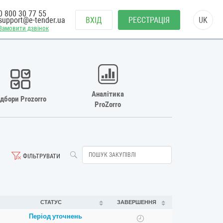
0 800 30 77 55
support@e-tender.ua
ВХІД
РЕЄСТРАЦІЯ
UK
Замовити дзвінок
Аналітика
ідбори Prozorro
ProZorro
ФІЛЬТРУВАТИ
СТАТУС
ЗАВЕРШЕННЯ
Період уточнень