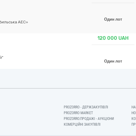
Один лот
обильська АЕС»
120 000
UAH
й"
Один лот
PROZORRO - ДЕРЖЗАКУПІВЛІ
НА
PROZORRO MARKET
НО
PROZORRO.ПРОДАЖІ - АУКЦІОНИ
КО
КОМЕРЦІЙНІ ЗАКУПІВЛІ
ПР