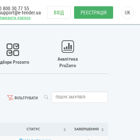
0 800 30 77 55
support@e-tender.ua
ВХІД
РЕЄСТРАЦІЯ
UK
Замовити дзвінок
Аналітика
ідбори Prozorro
ProZorro
ФІЛЬТРУВАТИ
СТАТУС
ЗАВЕРШЕННЯ