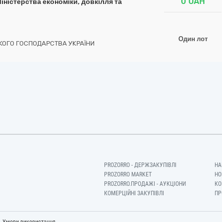
0
UAH
ністерства економіки, довкілля та
Один лот
ЬКОГО ГОСПОДАРСТВА УКРАЇНИ
PROZORRO - ДЕРЖЗАКУПІВЛІ
НА
PROZORRO MARKET
НО
PROZORRO.ПРОДАЖІ - АУКЦІОНИ
КО
КОМЕРЦІЙНІ ЗАКУПІВЛІ
ПР
-