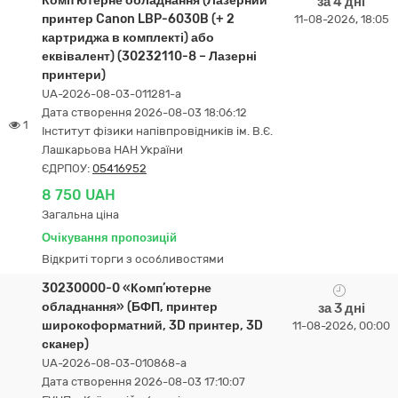
Комп’ютерне обладнання (Лазерний
за 4 дні
принтер Canon LBP-6030B (+ 2
11-08-2026, 18:05
картриджа в комплекті) або
еквівалент) (30232110-8 – Лазерні
принтери)
UA-2026-08-03-011281-a
Дата створення 2026-08-03 18:06:12
1
Інститут фізики напівпровідників ім. В.Є.
Лашкарьова НАН України
ЄДРПОУ:
05416952
8 750 UAH
Загальна ціна
Очікування пропозицій
Відкриті торги з особливостями
30230000-0 «Комп’ютерне
обладнання» (БФП, принтер
за 3 дні
широкоформатний, 3D принтер, 3D
11-08-2026, 00:00
сканер)
UA-2026-08-03-010868-a
Дата створення 2026-08-03 17:10:07