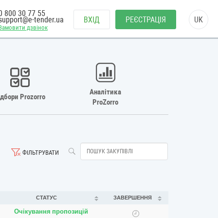
0 800 30 77 55
support@e-tender.ua
ВХІД
РЕЄСТРАЦІЯ
UK
Замовити дзвінок
Аналітика
ідбори Prozorro
ProZorro
ФІЛЬТРУВАТИ
СТАТУС
ЗАВЕРШЕННЯ
Очікування пропозицій