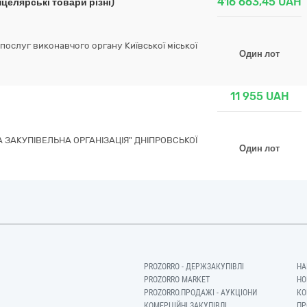
416 663,45
UAH
целярські товари різні)
послуг виконавчого органу Київської міської
Один лот
11 955
UAH
ЗАКУПІВЕЛЬНА ОРГАНІЗАЦІЯ" ДНІПРОВСЬКОЇ
Один лот
PROZORRO - ДЕРЖЗАКУПІВЛІ
НА
PROZORRO MARKET
НО
PROZORRO.ПРОДАЖІ - АУКЦІОНИ
КО
КОМЕРЦІЙНІ ЗАКУПІВЛІ
ПР