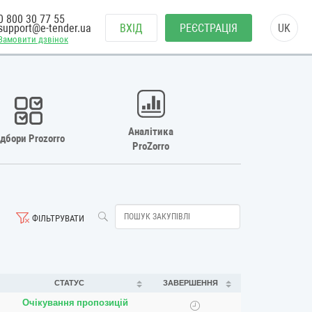
0 800 30 77 55
support@e-tender.ua
ВХІД
РЕЄСТРАЦІЯ
UK
Замовити дзвінок
Аналітика
ідбори Prozorro
ProZorro
ФІЛЬТРУВАТИ
СТАТУС
ЗАВЕРШЕННЯ
Очікування пропозицій