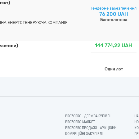
лянт)
Тендерне забезпечення
76 200 UAH
Багатолотова
МНА ЕНЕРГОГЕНЕРУЮЧА КОМПАНІЯ
144 774,22
UAH
еактиви)
Один лот
PROZORRO - ДЕРЖЗАКУПІВЛІ
НА
PROZORRO MARKET
НО
PROZORRO.ПРОДАЖІ - АУКЦІОНИ
КО
КОМЕРЦІЙНІ ЗАКУПІВЛІ
ПР