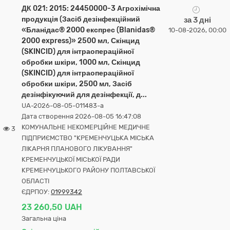
ДК 021: 2015: 24450000-3 Агрохімічна
продукція (Засіб дезінфекційний
за 3 дні
«Бланідас® 2000 експрес (Blanidas®
10-08-2026, 00:00
2000 express)» 2500 мл, Скінцид
(SKINCID) для інтраопераційної
обробки шкіри, 1000 мл, Скінцид
(SKINCID) для інтраопераційної
обробки шкіри, 2500 мл, Засіб
дезінфікуючий для дезінфекції, д...
UA-2026-08-05-011483-a
Дата створення 2026-08-05 16:47:08
КОМУНАЛЬНЕ НЕКОМЕРЦІЙНЕ МЕДИЧНЕ
3
ПІДПРИЄМСТВО "КРЕМЕНЧУЦЬКА МІСЬКА
ЛІКАРНЯ ПЛАНОВОГО ЛІКУВАННЯ"
КРЕМЕНЧУЦЬКОЇ МІСЬКОЇ РАДИ
КРЕМЕНЧУЦЬКОГО РАЙОНУ ПОЛТАВСЬКОЇ
ОБЛАСТІ
ЄДРПОУ:
01999342
23 260,50 UAH
Загальна ціна