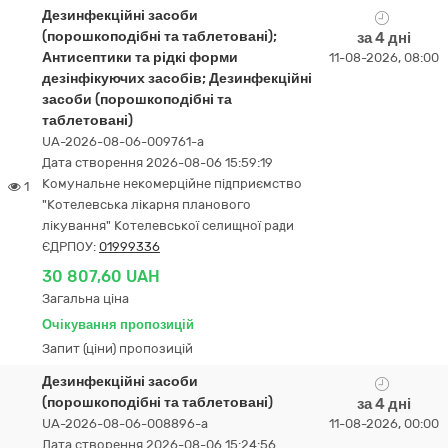
Дезинфекційні засоби
(порошкоподібні та таблетовані);
за 4 дні
Антисептики та рідкі форми
11-08-2026, 08:00
дезінфікуючих засобів; Дезинфекційні
засоби (порошкоподібні та
таблетовані)
UA-2026-08-06-009761-a
Дата створення 2026-08-06 15:59:19
Комунальне некомерційне підприємство
1
"Котелевська лікарня планового
лікування" Котелевської селищної ради
ЄДРПОУ:
01999336
30 807,60 UAH
Загальна ціна
Очікування пропозицій
Запит (ціни) пропозицій
Дезинфекційні засоби
(порошкоподібні та таблетовані)
за 4 дні
UA-2026-08-06-008896-a
11-08-2026, 00:00
Дата створення 2026-08-06 15:24:56