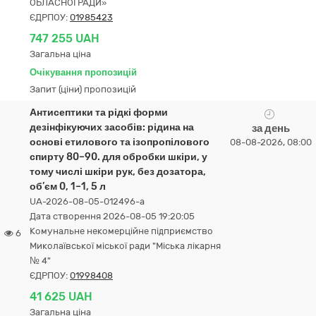
ОБЛАСНОЇ РАДИ»
ЄДРПОУ:
01985423
747 255 UAH
Загальна ціна
Очікування пропозицій
Запит (ціни) пропозицій
Антисептики та рідкі форми
дезінфікуючих засобів: рідина на
за день
основі етилового та ізопропілового
08-08-2026, 08:00
спирту 80–90. для обробки шкіри, у
тому числі шкіри рук, без дозатора,
об’єм 0, 1–1, 5 л
UA-2026-08-05-012496-a
Дата створення 2026-08-05 19:20:05
Комунальне некомерційне підприємство
6
Миколаївської міської ради "Міська лікарня
№ 4"
ЄДРПОУ:
01998408
41 625 UAH
Загальна ціна