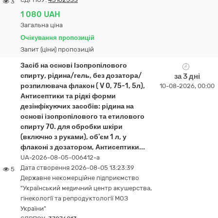
3
1 080 UAH
Загальна ціна
Очікування пропозицій
Запит (ціни) пропозицій
Засіб на основі Ізопропілового
спирту, рідина/гель, без дозатора/
за 3 дні
розпилювача флакон ( V 0, 75-1, 5л),
10-08-2026, 00:00
Антисептики та рідкі форми
дезінфікуючих засобів: рідина на
основі ізопропілового та етилового
спирту 70. для обробки шкіри
(включно з руками), об’єм 1 л, у
флаконі з дозатором, Антисептики...
UA-2026-08-05-006412-a
Дата створення 2026-08-05 13:23:39
5
Державне некомерційне підприємство
"Український медичний центр акушерства,
гінекології та репродуктології МОЗ
України"