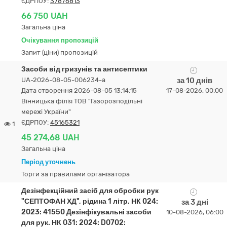
ЄДРПОУ:
37876813
66 750 UAH
Загальна ціна
Очікування пропозицій
Запит (ціни) пропозицій
Засоби від гризунів та антисептики
UA-2026-08-05-006234-a
за 10 днів
Дата створення 2026-08-05 13:14:15
17-08-2026, 00:00
Вінницька філія ТОВ "Газорозподільні
мережі України"
ЄДРПОУ:
45165321
1
45 274,68 UAH
Загальна ціна
Період уточнень
Торги за правилами організатора
Дезінфекційний засіб для обробки рук
"СЕПТОФАН ХД", рідина 1 літр. НК 024:
за 3 дні
2023: 41550 Дезінфікувальні засоби
10-08-2026, 06:00
для рук. НК 031: 2024: D0702: