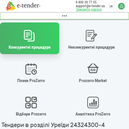
0 800 30 77 55
support@e-tender.ua
UK
Замовити дзвінок
Конкурентні процедури
Неконкурентні процедури
Плани ProZorro
Prozorro Market
Відбори Prozorro
Аналітика ProZorro
Тендери в розділі Уреїди 24324300-4