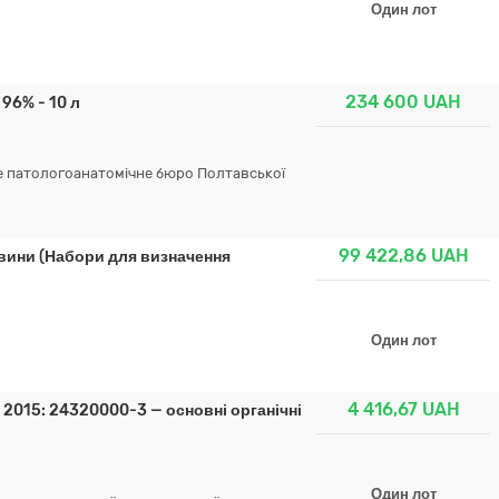
Один лот
234 600
UAH
96% - 10 л
е патологоанатомічне бюро Полтавської
99 422,86
UAH
овини (Набори для визначення
Один лот
4 416,67
UAH
: 2015: 24320000-3 — основні органічні
Один лот