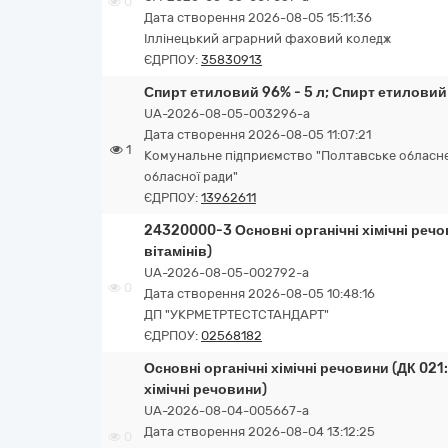
0
Дата створення 2026-08-05 15:11:36
Іллінецький аграрний фаховий коледж
ЄДРПОУ:
35830913
Спирт етиловий 96% - 5 л; Спирт етиловий 
UA-2026-08-05-003296-a
Дата створення 2026-08-05 11:07:21
1
Комунальне підприємство "Полтавське обласн
обласної ради"
ЄДРПОУ:
13962611
24320000-3 Основні органічні хімічні реч
вітамінів)
UA-2026-08-05-002792-a
0
Дата створення 2026-08-05 10:48:16
ДП "УКРМЕТРТЕСТСТАНДАРТ"
ЄДРПОУ:
02568182
Основні органічні хімічні речовини (ДК 021
хімічні речовини)
UA-2026-08-04-005667-a
Дата створення 2026-08-04 13:12:25
0