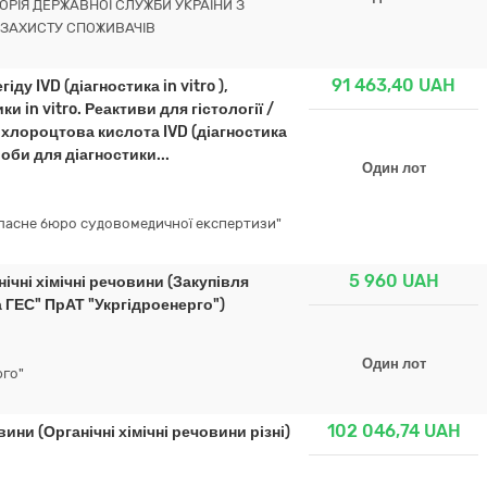
РІЯ ДЕРЖАВНОЇ СЛУЖБИ УКРАЇНИ З
 ЗАХИСТУ СПОЖИВАЧІВ
91 463,40
UAH
у IVD (діагностика in vitro ),
 in vitro. Реактиви для гістології /
рихлороцтова кислота IVD (діагностика
роби для діагностики...
Один лот
бласне бюро судовомедичної експертизи"
5 960
UAH
ічні хімічні речовини (Закупівля
 ГЕС" ПрАТ "Укргідроенерго")
Один лот
рго"
102 046,74
UAH
ини (Органічні хімічні речовини різні)