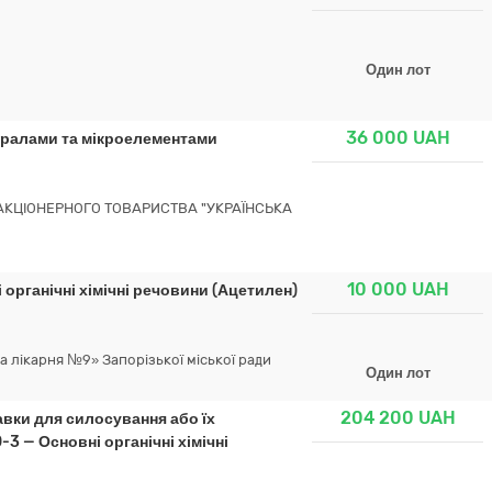
Один лот
36 000
UAH
ералами та мікроелементами
 АКЦІОНЕРНОГО ТОВАРИСТВА "УКРАЇНСЬКА
10 000
UAH
 органічні хімічні речовини (Ацетилен)
 лікарня №9» Запорізької міської ради
Один лот
204 200
UAH
авки для силосування або їх
-3 — Основні органічні хімічні