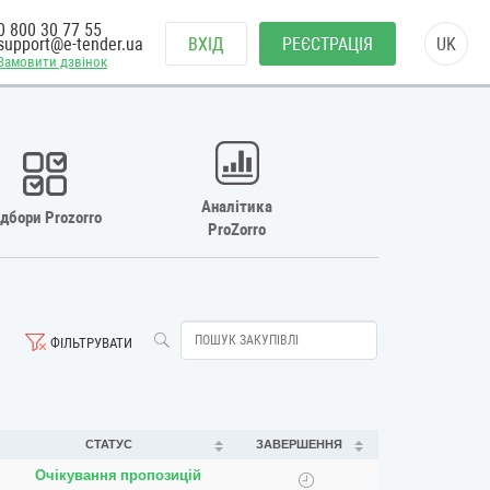
0 800 30 77 55
support@e-tender.ua
ВХІД
РЕЄСТРАЦІЯ
UK
Замовити дзвінок
Аналітика
ідбори Prozorro
ProZorro
ФІЛЬТРУВАТИ
СТАТУС
ЗАВЕРШЕННЯ
Очікування пропозицій