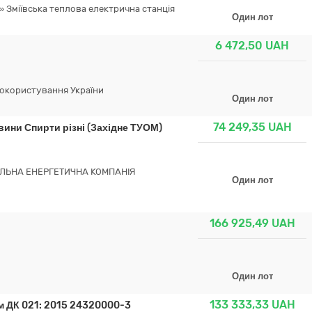
 Зміївська теплова електрична станція
Один лот
6 472,50
UAH
докористування України
Один лот
74 249,35
UAH
вини Спирти різні (Західне ТУОМ)
ЛЬНА ЕНЕРГЕТИЧНА КОМПАНІЯ
Один лот
166 925,49
UAH
Один лот
133 333,33
UAH
ом ДК 021: 2015 24320000-3