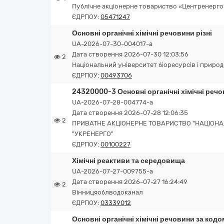
Публічне акціонерне товариство «Центренерго»
ЄДРПОУ:
05471247
Основні органічні хімічні речовини різні
UA-2026-07-30-004017-a
Дата створення 2026-07-30 12:03:56
2
Національний університет біоресурсів і приро
ЄДРПОУ:
00493706
24320000-3 Основні органічні хімічні речо
UA-2026-07-28-004774-a
Дата створення 2026-07-28 12:06:35
2
ПРИВАТНЕ АКЦІОНЕРНЕ ТОВАРИСТВО "НАЦІОНА
"УКРЕНЕРГО"
ЄДРПОУ:
00100227
Хімічні реактиви та середовища
UA-2026-07-27-009755-a
Дата створення 2026-07-27 16:24:49
2
Вінницяоблводоканал
ЄДРПОУ:
03339012
Основні органічні хімічні речовини за код