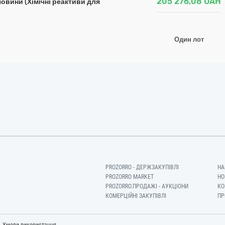
205 276,08
UAH
човини (Хімічні реактиви для
Один лот
PROZORRO - ДЕРЖЗАКУПІВЛІ
НА
PROZORRO MARKET
НО
PROZORRO.ПРОДАЖІ - АУКЦІОНИ
КО
КОМЕРЦІЙНІ ЗАКУПІВЛІ
ПР
-