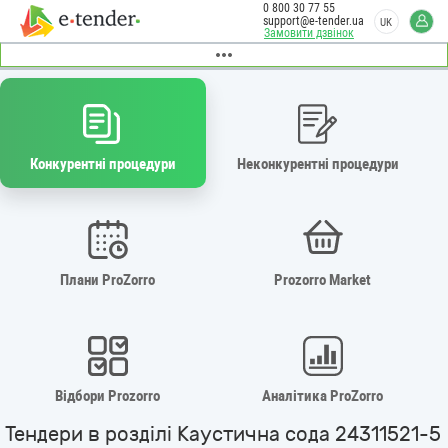
0 800 30 77 55
support@e-tender.ua
UK
Замовити дзвінок
Конкурентні процедури
Неконкурентні процедури
Плани ProZorro
Prozorro Market
Відбори Prozorro
Аналітика ProZorro
Тендери в розділі Каустична сода 24311521-5