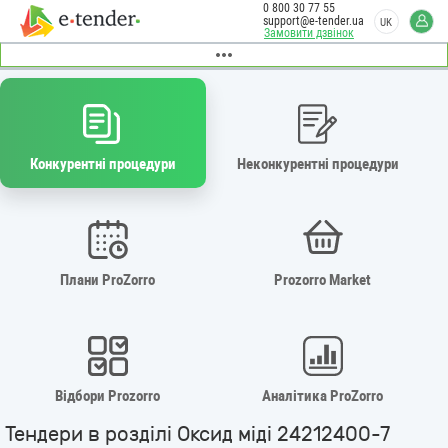
0 800 30 77 55
support@e-tender.ua
UK
Замовити дзвінок
Конкурентні процедури
Неконкурентні процедури
Плани ProZorro
Prozorro Market
Відбори Prozorro
Аналітика ProZorro
Тендери в розділі Оксид міді 24212400-7