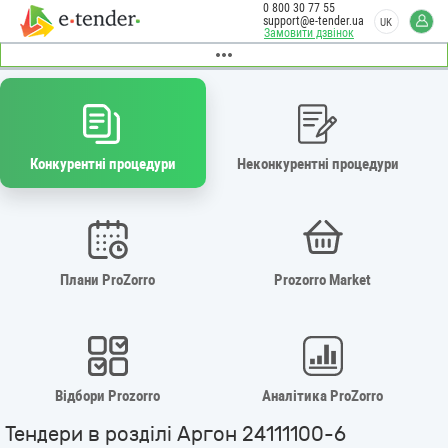
0 800 30 77 55
support@e-tender.ua
UK
Замовити дзвінок
Конкурентні процедури
Неконкурентні процедури
Плани ProZorro
Prozorro Market
Відбори Prozorro
Аналітика ProZorro
Тендери в розділі Аргон 24111100-6