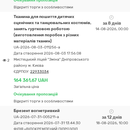
Очікування пропозицій
Відкриті торги з особливостями
Тканина для пошиття дитячих
сценічних та танцювальних костюмів,
за 8 днів
занять гуртковою роботою
14-08-2026, 00:00
(виготовлення поробок з різних
матеріалів тканин)
UA-2026-08-03-011256-a
Дата створення 2026-08-03 17:56:08
Мистецький ліцей "Зміна" Дніпровського
2
району м. Києва
ЄДРПОУ:
22933034
164 361,67 UAH
Загальна ціна
Очікування пропозицій
Відкриті торги з особливостями
Брезент вогнетривкий
UA-2026-07-31-005211-a
за 12 днів
Дата створення 2026-07-31 13:44:30
18-08-2026, 10:00
ФІЛІЯ «ВІДОКРЕМЛЕНИЙ ПІДРОЗДІЛ