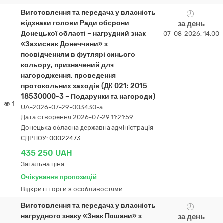
Виготовлення та передача у власність
відзнаки голови Ради оборони
за день
Донецької області – нагрудний знак
07-08-2026, 14:00
«Захисник Донеччини» з
посвідченням в футлярі синього
кольору, призначений для
нагородження, проведення
протокольних заходів (ДК 021: 2015
18530000-3 – Подарунки та нагороди)
1
UA-2026-07-29-003430-a
Дата створення 2026-07-29 11:21:59
Донецька обласна державна адміністрація
ЄДРПОУ:
00022473
435 250 UAH
Загальна ціна
Очікування пропозицій
Відкриті торги з особливостями
Виготовлення та передача у власність
нагрудного знаку «Знак Пошани» з
за день