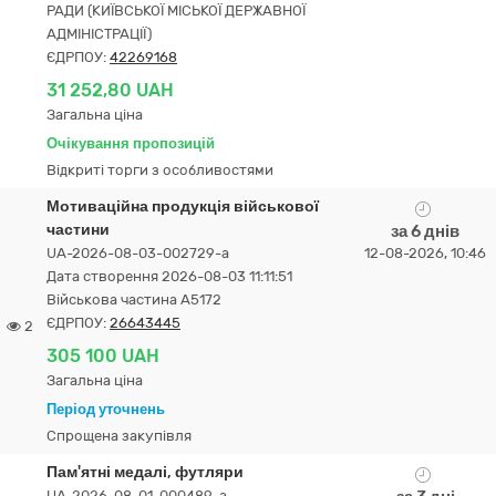
РАДИ (КИЇВСЬКОЇ МІСЬКОЇ ДЕРЖАВНОЇ
АДМІНІСТРАЦІЇ)
ЄДРПОУ:
42269168
31 252,80 UAH
Загальна ціна
Очікування пропозицій
Відкриті торги з особливостями
Мотиваційна продукція військової
частини
за 6 днів
UA-2026-08-03-002729-a
12-08-2026, 10:46
Дата створення 2026-08-03 11:11:51
Військова частина А5172
ЄДРПОУ:
26643445
2
305 100 UAH
Загальна ціна
Період уточнень
Спрощена закупівля
Пам'ятні медалі, футляри
UA-2026-08-01-000489-a