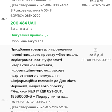
за 3 дні
Дата створення 2026-08-01 18:24:23
08-08-2026, 17:49
Військова частина А 0549
ЄДРПОУ:
08540799
3
200 464 UAH
Загальна ціна
Очікування пропозицій
Спрощена закупівля
Придбання товару для проведення
просвітницького проєкту «Фестиваль
за 2 дні
медіаграмотності» у форматі
08-08-2026, 00:00
інтерактивної виставки,
інформаційно-промо... заходу
патріотичного спрямування
«Інформаційна кампанія до Дня міста
Черкаси», іміджевого проєкту
«Черкаси NEXT» (ДК 021-2015:
18530000-3 — Подарунки та на...
0
UA-2026-07-31-008577-a
Дата створення 2026-07-31 17:52:04