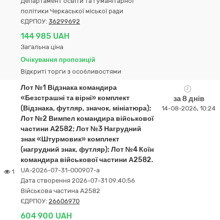
Департамент освіти та гуманітарної
політики Черкаської міської ради
ЄДРПОУ:
36299692
144 985 UAH
Загальна ціна
Очікування пропозицій
Відкриті торги з особливостями
Лот №1 Відзнака командира
«Безстрашні та вірні» комплект
за 8 днів
(Відзнака, футляр, значок, мініатюра);
14-08-2026, 10:24
Лот №2 Вимпел командира військової
частини А2582; Лот №3 Нагрудний
знак «Штурмовик» комплект
(нагрудний знак, футляр); Лот №4 Коїн
командира військової частини А2582.
UA-2026-07-31-000907-a
1
Дата створення 2026-07-31 09:40:56
Військова частина А2582
ЄДРПОУ:
26606970
604 900 UAH