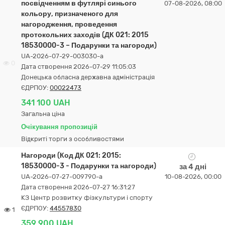
посвідченням в футлярі синього
07-08-2026, 08:00
кольору, призначеного для
нагородження, проведення
протокольних заходів (ДК 021: 2015
18530000-3 – Подарунки та нагороди)
UA-2026-07-29-003030-a
0
Дата створення 2026-07-29 11:05:03
Донецька обласна державна адміністрація
ЄДРПОУ:
00022473
341 100 UAH
Загальна ціна
Очікування пропозицій
Відкриті торги з особливостями
Нагороди (Код ДК 021: 2015:
18530000-3 - Подарунки та нагороди)
за 4 дні
UA-2026-07-27-009790-a
10-08-2026, 00:00
Дата створення 2026-07-27 16:31:27
КЗ Центр розвитку фізкультури і спорту
ЄДРПОУ:
44557830
1
359 900 UAH