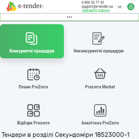
0 800 30 77 55
support@e-tender.ua
UK
Замовити дзвінок
Конкурентні процедури
Неконкурентні процедури
Плани ProZorro
Prozorro Market
Відбори Prozorro
Аналітика ProZorro
Тендери в розділі Секундоміри 18523000-1