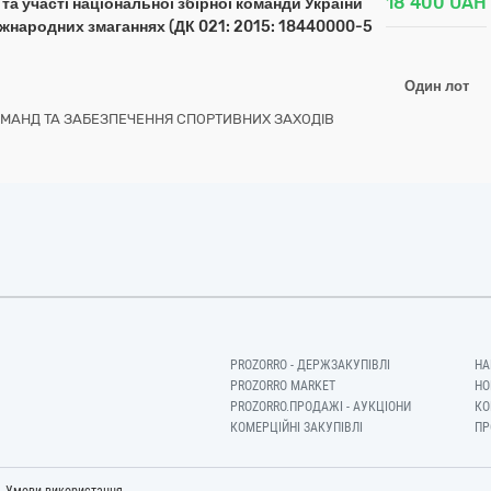
18 400
UAH
та участі національної збірної команди України
іжнародних змаганнях (ДК 021: 2015: 18440000-5
Один лот
ОМАНД ТА ЗАБЕЗПЕЧЕННЯ СПОРТИВНИХ ЗАХОДІВ
PROZORRO - ДЕРЖЗАКУПІВЛІ
НА
PROZORRO MARKET
НО
PROZORRO.ПРОДАЖІ - АУКЦІОНИ
КО
КОМЕРЦІЙНІ ЗАКУПІВЛІ
ПР
-