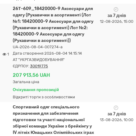
26Т-609_18420000-9 Аксесуари для
одягу (Рукавички в асортименті (Лот
за 7 днів
№1: 18420000-9 Аксесуари для одягу
12-08-2026, 15:00
(Рукавички в асортименті) Лот №2:
18420000-9 Аксесуари для одягу
(Рукавички в асортименті))
UA-2026-08-04-007274-a
Дата створення 2026-08-04 14:15:14
1
АТ "УКРГАЗВИДОБУВАННЯ"
ЄДРПОУ:
30019775
207 913,56 UAH
Загальна ціна
Очікування пропозицій
Відкриті торги з особливостями
Спортивний одяг спеціального
призначення для забезпечення
за 7 днів
підготовки та участі національної
13-08-2026, 10:00
збірної команди України з брейкінгу у
IV літніх Юнацьких Олімпійських іграх