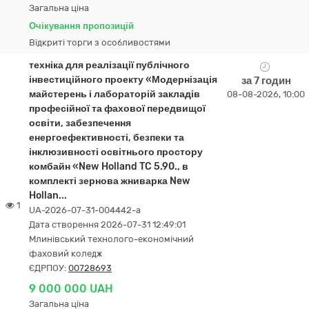
Загальна ціна
Очікування пропозицій
Відкриті торги з особливостями
техніка для реалізації публічного
інвестиційного проекту «Модернізація
за 7 годин
майстерень і лабораторій закладів
08-08-2026, 10:00
професійної та фахової передвищої
освіти, забезпечення
енергоефективності, безпеки та
інклюзивності освітнього простору
комбайн «New Holland TC 5.90., в
комплекті зернова жниварка New
Hollan...
1
UA-2026-07-31-004442-a
Дата створення 2026-07-31 12:49:01
Млинівський технолого-економічний
фаховий коледж
ЄДРПОУ:
00728693
9 000 000 UAH
Загальна ціна