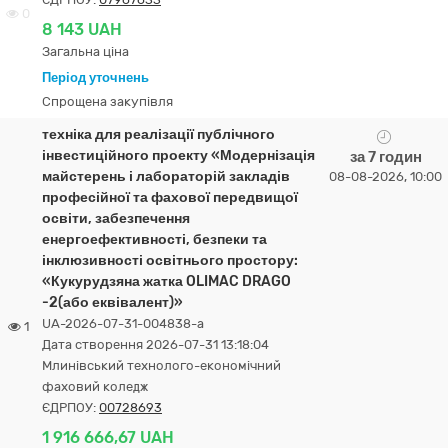
0
8 143 UAH
Загальна ціна
Період уточнень
Спрощена закупівля
техніка для реалізації публічного
інвестиційного проекту «Модернізація
за 7 годин
майстерень і лабораторій закладів
08-08-2026, 10:00
професійної та фахової передвищої
освіти, забезпечення
енергоефективності, безпеки та
інклюзивності освітнього простору:
«Кукурудзяна жатка OLIMAC DRAGO
-2(або еквівалент)»
UA-2026-07-31-004838-a
1
Дата створення 2026-07-31 13:18:04
Млинівський технолого-економічний
фаховий коледж
ЄДРПОУ:
00728693
1 916 666,67 UAH