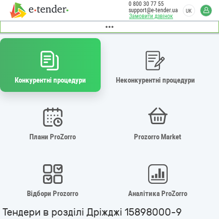
0 800 30 77 55
support@e-tender.ua
UK
Замовити дзвінок
Конкурентні процедури
Неконкурентні процедури
Плани ProZorro
Prozorro Market
Відбори Prozorro
Аналітика ProZorro
Тендери в розділі Дріжджі 15898000-9