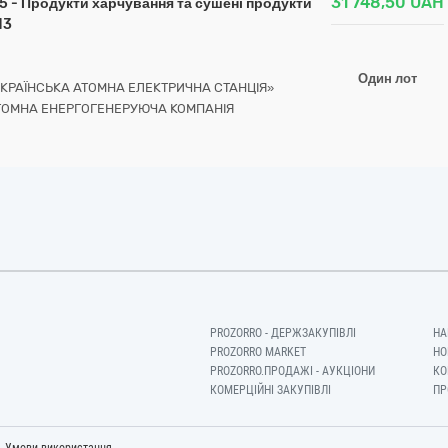
31 748,50
UAH
15 - Продукти харчування та сушені продукти
13
Один лот
УКРАЇНСЬКА АТОМНА ЕЛЕКТРИЧНА СТАНЦІЯ»
ТОМНА ЕНЕРГОГЕНЕРУЮЧА КОМПАНІЯ
PROZORRO - ДЕРЖЗАКУПІВЛІ
НА
PROZORRO MARKET
НО
PROZORRO.ПРОДАЖІ - АУКЦІОНИ
КО
КОМЕРЦІЙНІ ЗАКУПІВЛІ
ПР
-