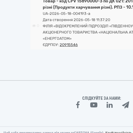
Товар - код СPV 15890000-3 по ДК 021: 20
різні (Продукти харчування різні). РПЗ - 10.
UA-2026-05-18-004193-a
Дата створення 2026-05-18 11:37:20
0
ФІЛІЯ «ВІДОКРЕМЛЕНИЙ ПІДРОЗДІЛ «ПІВДЕННО
АКЦІОНЕРНОГО ТОВАРИСТВА «НАЦІОНАЛЬНА А
«ЕНЕРГОАТОМ»
ЄДРПОУ:
20915546
СЛІДКУЙТЕ ЗА НАМИ:
Цей сайт використовує захист від спаму reCAPTCHA (Google).