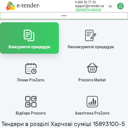
0 800 30 77 55
support@e-tender.ua
UK
Замовити дзвінок
Конкурентні процедури
Неконкурентні процедури
Плани ProZorro
Prozorro Market
Відбори Prozorro
Аналітика ProZorro
Тендери в розділі Харчові суміші 15893100-5